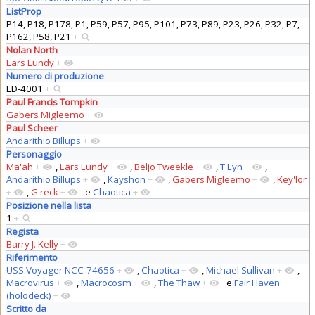
ListProp
P14, P18, P178, P1, P59, P57, P95, P101, P73, P89, P23, P26, P32, P7,
P162, P58, P21
+
Nolan North
Lars Lundy
+
Numero di produzione
LD-4001
+
Paul Francis Tompkin
Gabers Migleemo
+
Paul Scheer
Andarithio Billups
+
Personaggio
Ma'ah
+
,
Lars Lundy
+
,
Beljo Tweekle
+
,
T'Lyn
+
,
Andarithio Billups
+
,
Kayshon
+
,
Gabers Migleemo
+
,
Key'lor
+
,
G'reck
+
e
Chaotica
+
Posizione nella lista
1
+
Regista
Barry J. Kelly
+
Riferimento
USS Voyager NCC-74656
+
,
Chaotica
+
,
Michael Sullivan
+
,
Macrovirus
+
,
Macrocosm
+
,
The Thaw
+
e
Fair Haven
(holodeck)
+
Scritto da