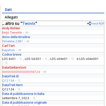
Dati
Allegati
... altro su "
Twovix
"
Feed RDF
Andy Richter
Beljo Tweekle
+
Anno della timeline
Timeline 2381
+
Carl Tart
Kayshon
+
Codice breve
LDS 4x01
+
,
LDS S4.E01
+
,
LDS s04e01
+
e
LDS s04e001
+
DataStellareSort
00000000000000058724
+
DataTrek ID
Q12134
+
DataTrek Item
Q12134
+
Data di pubblicazione in Italia
settembre 7, 2023
+
Data di pubblicazione originale