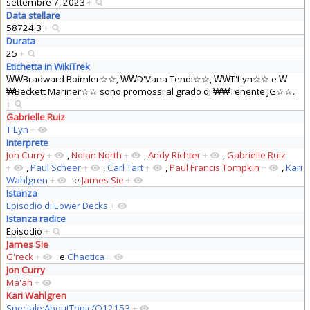
settembre 7, 2023
+
Data stellare
58724.3
+
Durata
25
+
Etichetta in WikiTrek
₩₩Bradward Boimler☆☆, ₩₩D'Vana Tendi☆☆, ₩₩T'Lyn☆☆ e ₩
₩Beckett Mariner☆☆ sono promossi al grado di ₩₩Tenente JG☆☆.
+
Gabrielle Ruiz
T'Lyn
+
Interprete
Jon Curry
+
,
Nolan North
+
,
Andy Richter
+
,
Gabrielle Ruiz
+
,
Paul Scheer
+
,
Carl Tart
+
,
Paul Francis Tompkin
+
,
Kari
Wahlgren
+
e
James Sie
+
Istanza
Episodio di Lower Decks
+
Istanza radice
Episodio
+
James Sie
G'reck
+
e
Chaotica
+
Jon Curry
Ma'ah
+
Kari Wahlgren
Speciale:AboutTopic/Q12153
+