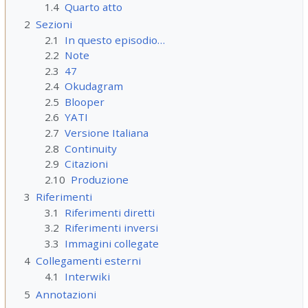
1.4
Quarto atto
2
Sezioni
2.1
In questo episodio…
2.2
Note
2.3
47
2.4
Okudagram
2.5
Blooper
2.6
YATI
2.7
Versione Italiana
2.8
Continuity
2.9
Citazioni
2.10
Produzione
3
Riferimenti
3.1
Riferimenti diretti
3.2
Riferimenti inversi
3.3
Immagini collegate
4
Collegamenti esterni
4.1
Interwiki
5
Annotazioni