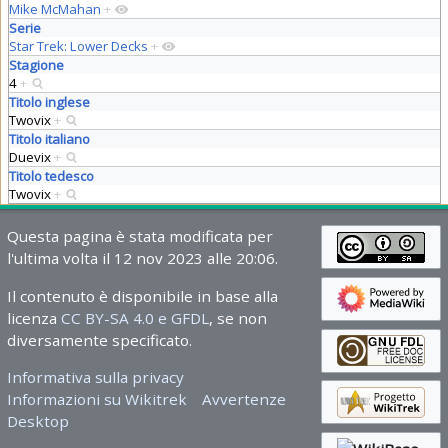
Mike McMahan
+
Serie
Star Trek: Lower Decks
+
Stagione
4
+
Titolo inglese
Twovix
+
Titolo italiano
Duevix
+
Titolo tedesco
Twovix
+
Questa pagina è stata modificata per
l'ultima volta il 12 nov 2023 alle 20:06.
Il contenuto è disponibile in base alla
licenza
CC BY-SA 4.0 e GFDL
, se non
diversamente specificato.
Informativa sulla privacy
Informazioni su Wikitrek
Avvertenze
Desktop