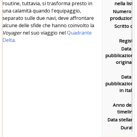
routine, tuttavia, si trasforma presto in
nella lista:
una calamità quando l'equipaggio,
Numero di
separato sulle due navi, deve affrontare
produzione:
alcune delle sfide che hanno coinvolto la
Scritto da:
Voyager
nel suo viaggio nel
Quadrante
Delta
.
Regista:
Data di
pubblicazione
originale:
Data di
pubblicazione
in Italia:
Anno della
timeline:
Data stellare:
Durata: