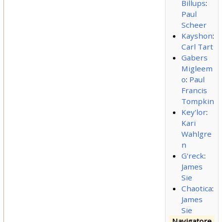
Billups
:
Paul
Scheer
Kayshon
:
Carl Tart
Gabers
Migleem
o
:
Paul
Francis
Tompkin
Key'lor
:
Kari
Wahlgre
n
G'reck
:
James
Sie
Chaotica
:
James
Sie
Navigatore