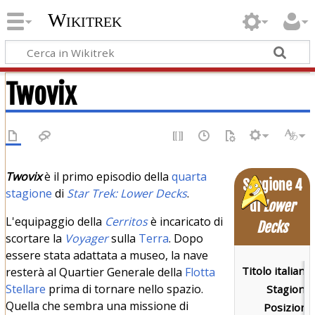
Wikitrek
Twovix
Twovix
è il primo episodio della
quarta
Stagione 4
stagione
di
Star Trek: Lower Decks
.
di
Lower
L'equipaggio della
Cerritos
è incaricato di
Decks
scortare la
Voyager
sulla
Terra
. Dopo
essere stata adattata a museo, la nave
Titolo italiano:
resterà al Quartier Generale della
Flotta
Stellare
prima di tornare nello spazio.
Stagione:
Quella che sembra una missione di
Posizione