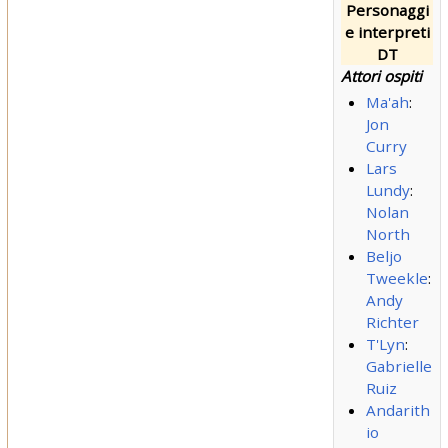
Personaggi
e interpreti
DT
Attori ospiti
Ma'ah
:
Jon
Curry
Lars
Lundy
:
Nolan
North
Beljo
Tweekle
:
Andy
Richter
T'Lyn
:
Gabrielle
Ruiz
Andarith
io