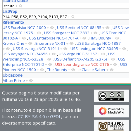
Istanza radice
Istituto
+
ListProp
P14, P58, P52, P39, P104, P133, P37
+
Riferimento
USS Excelsior NCC-2000
+
,
USS Sentinel NCC-68455
+
,
USS New
Jersey NCC-1975
+
,
USS Stargazer NCC-2893
+
,
USS Titan NCC-
80102-A
+
,
USS Enterprise NCC-1701-A
+
,
HMS Bounty
+
,
Kronos One
+
,
Enterprise NX-01
+
,
USS Saratoga NCC-1887
+
,
USS Saratoga NCC-31911
+
,
USS Lexington NCC-30405
+
,
USS Voyager NCC-74656
+
,
USS Argo NCC-61357
+
,
USS
Wersching NCC-63328
+
,
USS Defiant NX-74205 (2375)
+
,
USS
Enterprise NCC-1701-D
+
,
USS Leondegrance NCC-2176
+
,
USS
Pioneer NCC-1500
+
,
The Bounty
+
e
Classe Saber
+
Ubicazione
Athan Prime
+
Questa pagina è stata modificata per
l'ultima volta il 23 apr 2023 alle 16:46.
Il contenuto è disponibile in base alla
licenza
CC BY-SA 4.0 e GFDL
, se non
diversamente specificato.