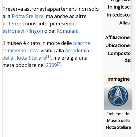
In inglese:
F
Preserva astronavi appartenenti non solo
In tedesco:
F
alla
Flotta Stellare
, ma anche ad altre
Alias:
Mu
potenze conosciute, per esempio
Fl
astronavi Klingon
o dei
Romulani
.
Affiliazione:
Fl
Il museo è citato in molte delle
placche
Ubicazione:
A
commemorative
visibili alla
Accademia
Composto
At
[
1
]
della Flotta Stellare
, ma era già una
da:
sp
[
2
]
meta popolare nel
2369
.
te
Immagine
Emblema del
Museo della
Flotta Stellare