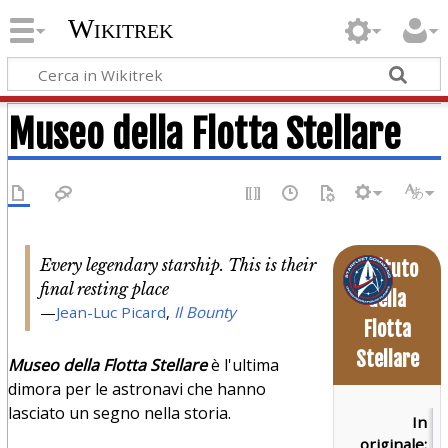
Wikitrek
Museo della Flotta Stellare
Every legendary starship. This is their
Istituto
final resting place
della
—
Jean-Luc Picard
,
Il Bounty
Flotta
Stellare
Museo della Flotta Stellare
è l'ultima
dimora per le astronavi che hanno
lasciato un segno nella storia.
In
F
originale: