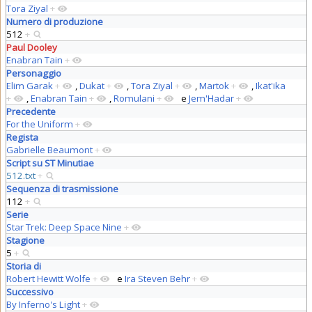
Tora Ziyal
+
Numero di produzione
512
+
Paul Dooley
Enabran Tain
+
Personaggio
Elim Garak
+
,
Dukat
+
,
Tora Ziyal
+
,
Martok
+
,
Ikat'ika
+
,
Enabran Tain
+
,
Romulani
+
e
Jem'Hadar
+
Precedente
For the Uniform
+
Regista
Gabrielle Beaumont
+
Script su ST Minutiae
512.txt
+
Sequenza di trasmissione
112
+
Serie
Star Trek: Deep Space Nine
+
Stagione
5
+
Storia di
Robert Hewitt Wolfe
+
e
Ira Steven Behr
+
Successivo
By Inferno's Light
+