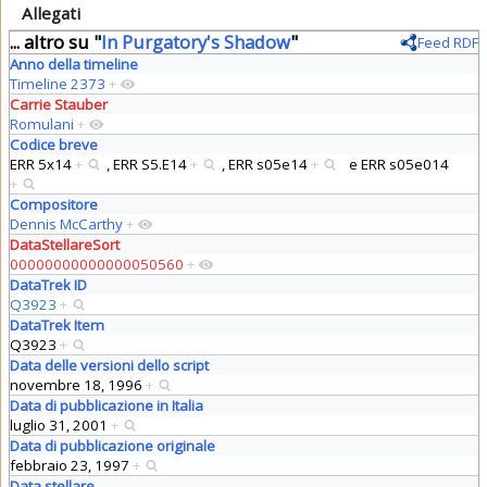
Allegati
... altro su "
In Purgatory's Shadow
"
Feed RDF
Anno della timeline
Timeline 2373
+
Carrie Stauber
Romulani
+
Codice breve
ERR 5x14
+
,
ERR S5.E14
+
,
ERR s05e14
+
e
ERR s05e014
+
Compositore
Dennis McCarthy
+
DataStellareSort
00000000000000050560
+
DataTrek ID
Q3923
+
DataTrek Item
Q3923
+
Data delle versioni dello script
novembre 18, 1996
+
Data di pubblicazione in Italia
luglio 31, 2001
+
Data di pubblicazione originale
febbraio 23, 1997
+
Data stellare