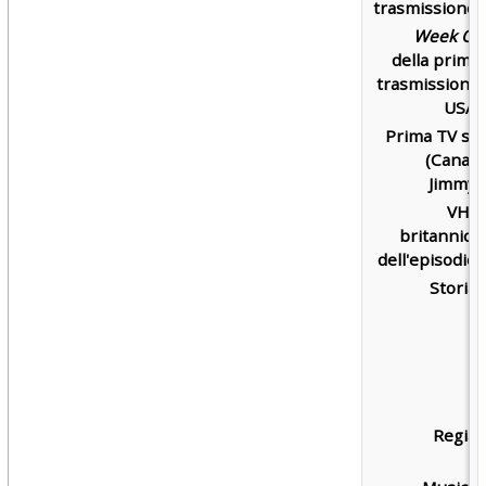
trasmissione:
Week Of
della prima
trasmissione
USA:
Prima TV su
(Canal)
Jimmy:
VHS
britannica
dell'episodio:
Storia:
Regia: