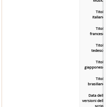
Musica:
Titolo
italiano:
Titolo
francese:
Titolo
tedesco:
Titolo
giapponese:
Titolo
brasiliano:
Data delle
versioni dello
script: