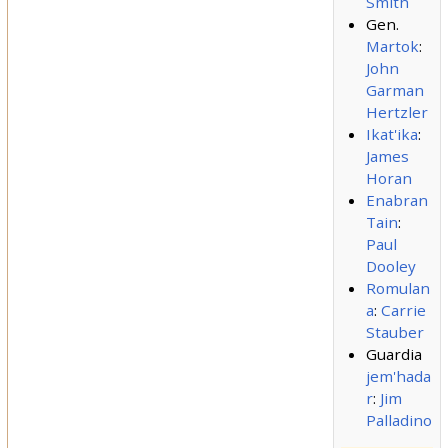
Smith
Gen.
Martok
:
John
Garman
Hertzler
Ikat'ika
:
James
Horan
Enabran
Tain
:
Paul
Dooley
Romulan
a
:
Carrie
Stauber
Guardia
jem'hada
r
:
Jim
Palladino