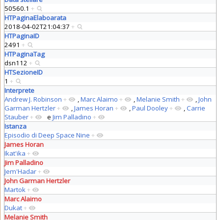
50560.1
+
HTPaginaElaboarata
2018-04-02T21:04:37
+
HTPaginaID
2491
+
HTPaginaTag
dsn112
+
HTSezioneID
1
+
Interprete
Andrew J. Robinson
+
,
Marc Alaimo
+
,
Melanie Smith
+
,
John
Garman Hertzler
+
,
James Horan
+
,
Paul Dooley
+
,
Carrie
Stauber
+
e
Jim Palladino
+
Istanza
Episodio di Deep Space Nine
+
James Horan
Ikat'ika
+
Jim Palladino
Jem'Hadar
+
John Garman Hertzler
Martok
+
Marc Alaimo
Dukat
+
Melanie Smith