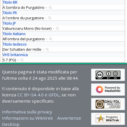
Titolo BR
À Sombra do Purgatório
+
Titolo FR
A l'ombre du purgatoire
+
Titolo JP
Yaburezaru Mono (No-loser)
+
Titolo italiano
All'ombra del purgatorio
+
Titolo tedesco
Der Schatten der Hölle
+
VHS britannica
5.7 (PG)
+
Questa pagina è stata modificata per
l'ultima volta il 24 ago 2025 alle 08:44.
Il contenuto è disponibile in base alla
licenza
CC BY-SA 4.0 e GFDL
, se non
diversamente specificato.
Informativa sulla privacy
Informazioni su Wikitrek
Avvertenze
Desktop