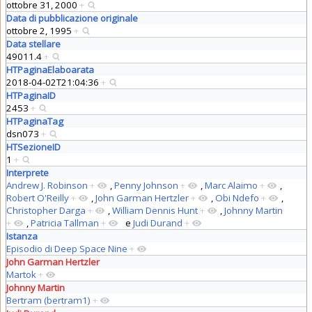
ottobre 31, 2000
+
Data di pubblicazione originale
ottobre 2, 1995
+
Data stellare
49011.4
+
HTPaginaElaboarata
2018-04-02T21:04:36
+
HTPaginaID
2453
+
HTPaginaTag
dsn073
+
HTSezioneID
1
+
Interprete
Andrew J. Robinson
+
,
Penny Johnson
+
,
Marc Alaimo
+
,
Robert O'Reilly
+
,
John Garman Hertzler
+
,
Obi Ndefo
+
,
Christopher Darga
+
,
William Dennis Hunt
+
,
Johnny Martin
+
,
Patricia Tallman
+
e
Judi Durand
+
Istanza
Episodio di Deep Space Nine
+
John Garman Hertzler
Martok
+
Johnny Martin
Bertram (bertram1)
+