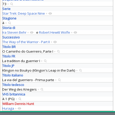
73
+
Serie
Star Trek: Deep Space Nine
+
Stagione
4
+
Storia di
Ira Steven Behr
+
e
Robert Hewitt Wolfe
+
Successivo
The Way of the Warrior - Part II
+
Titolo BR
O Caminho do Guerreiro, Parte I
+
Titolo FR
La tradition du guerrier I
+
Titolo JP
Klingon no Boukyo (Klingon's Leap in the Dark)
+
Titolo italiano
La via del guerriero - Prima parte
+
Titolo tedesco
Der Weg des Kriegers
+
VHS britannica
4.1 (PG)
+
William Dennis Hunt
Huraga
+