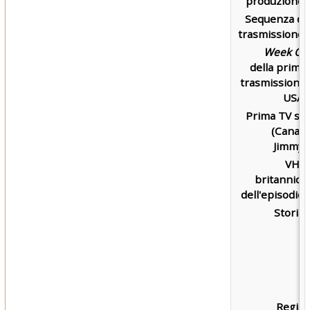
produzione:
Sequenza di
trasmissione:
Week Of
della prima
trasmissione
USA:
Prima TV su
(Canal)
Jimmy:
VHS
britannica
dell'episodio:
Storia:
Regia: