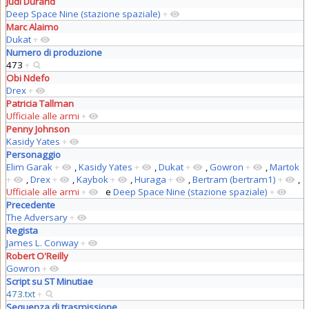
Judi Durand
Deep Space Nine (stazione spaziale)
+
Marc Alaimo
Dukat
+
Numero di produzione
473
+
Obi Ndefo
Drex
+
Patricia Tallman
Ufficiale alle armi
+
Penny Johnson
Kasidy Yates
+
Personaggio
Elim Garak
+
,
Kasidy Yates
+
,
Dukat
+
,
Gowron
+
,
Martok
+
,
Drex
+
,
Kaybok
+
,
Huraga
+
,
Bertram (bertram1)
+
,
Ufficiale alle armi
+
e
Deep Space Nine (stazione spaziale)
+
Precedente
The Adversary
+
Regista
James L. Conway
+
Robert O'Reilly
Gowron
+
Script su ST Minutiae
473.txt
+
Sequenza di trasmissione