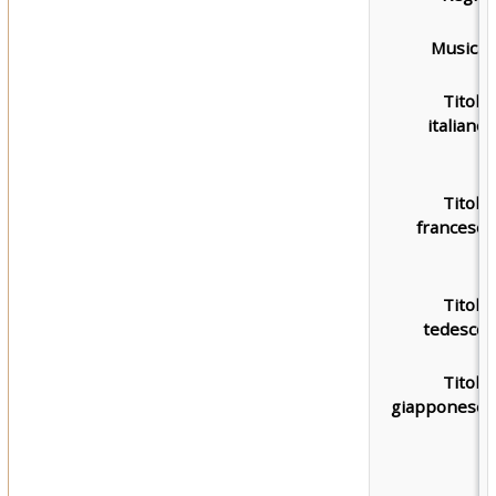
Musica:
Titolo
italiano:
Titolo
francese:
Titolo
tedesco:
Titolo
giapponese: