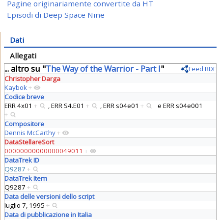
Pagine originariamente convertite da HT
Episodi di Deep Space Nine
Dati
Allegati
... altro su "
The Way of the Warrior - Part I
"
Feed RDF
Christopher Darga
Kaybok
+
Codice breve
ERR 4x01
+
,
ERR S4.E01
+
,
ERR s04e01
+
e
ERR s04e001
+
Compositore
Dennis McCarthy
+
DataStellareSort
00000000000000049011
+
DataTrek ID
Q9287
+
DataTrek Item
Q9287
+
Data delle versioni dello script
luglio 7, 1995
+
Data di pubblicazione in Italia