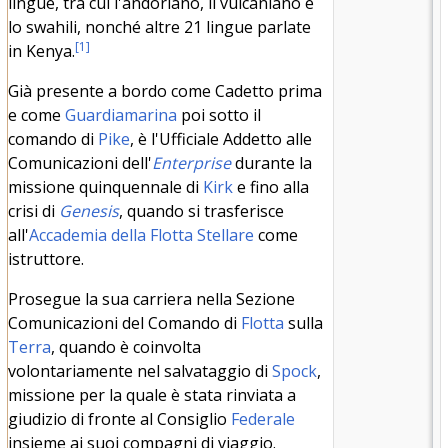
lingue, tra cui l'andoriano, il vulcaniano e
lo swahili, nonché altre 21 lingue parlate
[
1
]
in Kenya.
Già presente a bordo come Cadetto prima
e come
Guardiamarina
poi sotto il
comando di
Pike
, è l'Ufficiale Addetto alle
Comunicazioni dell'
Enterprise
durante la
missione quinquennale di
Kirk
e fino alla
crisi di
Genesis
, quando si trasferisce
all'
Accademia della Flotta Stellare
come
istruttore.
Prosegue la sua carriera nella Sezione
Comunicazioni del Comando di
Flotta
sulla
Terra
, quando è coinvolta
volontariamente nel salvataggio di
Spock
,
missione per la quale è stata rinviata a
giudizio di fronte al Consiglio
Federale
insieme ai suoi compagni di viaggio.