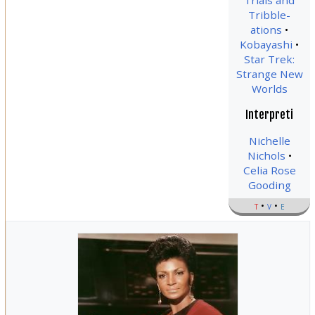
Trials and
Tribble-
ations
Kobayashi
Star Trek:
Strange New
Worlds
Interpreti
Nichelle
Nichols
Celia Rose
Gooding
t
v
e