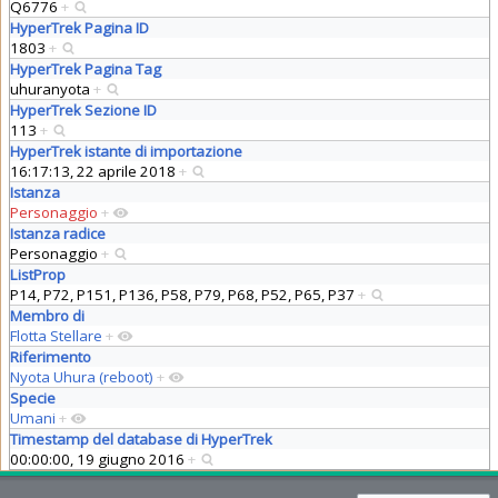
Q6776
+
HyperTrek Pagina ID
1803
+
HyperTrek Pagina Tag
uhuranyota
+
HyperTrek Sezione ID
113
+
HyperTrek istante di importazione
16:17:13, 22 aprile 2018
+
Istanza
Personaggio
+
Istanza radice
Personaggio
+
ListProp
P14, P72, P151, P136, P58, P79, P68, P52, P65, P37
+
Membro di
Flotta Stellare
+
Riferimento
Nyota Uhura (reboot)
+
Specie
Umani
+
Timestamp del database di HyperTrek
00:00:00, 19 giugno 2016
+