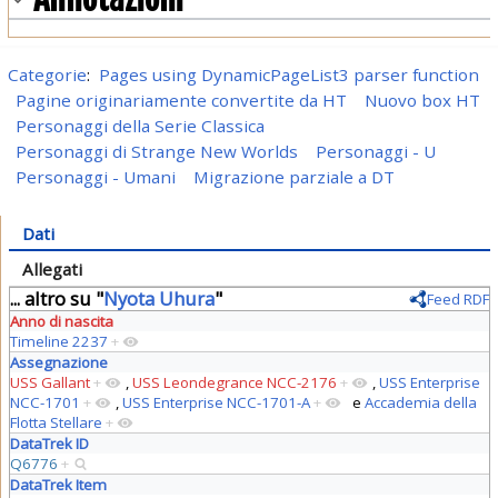
Categorie
:
Pages using DynamicPageList3 parser function
Pagine originariamente convertite da HT
Nuovo box HT
Personaggi della Serie Classica
Personaggi di Strange New Worlds
Personaggi - U
Personaggi - Umani
Migrazione parziale a DT
Dati
Allegati
... altro su "
Nyota Uhura
"
Feed RDF
Anno di nascita
Timeline 2237
+
Assegnazione
USS Gallant
+
,
USS Leondegrance NCC-2176
+
,
USS Enterprise
NCC-1701
+
,
USS Enterprise NCC-1701-A
+
e
Accademia della
Flotta Stellare
+
DataTrek ID
Q6776
+
DataTrek Item