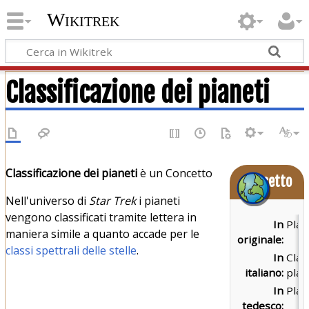
Wikitrek
Classificazione dei pianeti
Classificazione dei pianeti
è un Concetto
Concetto
Nell'universo di
Star Trek
i pianeti
vengono classificati tramite lettera in
In
Plan
maniera simile a quanto accade per le
originale:
classi spettrali delle stelle
.
In
Clas
italiano:
plan
In
Plan
tedesco: