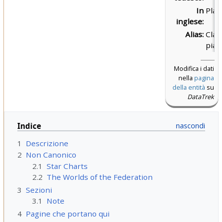
In
Plan
inglese:
Alias:
Clas
pian
Modifica i dati
nella
pagina
della entità
su
DataTrek
Indice
1
Descrizione
2
Non Canonico
2.1
Star Charts
2.2
The Worlds of the Federation
3
Sezioni
3.1
Note
4
Pagine che portano qui