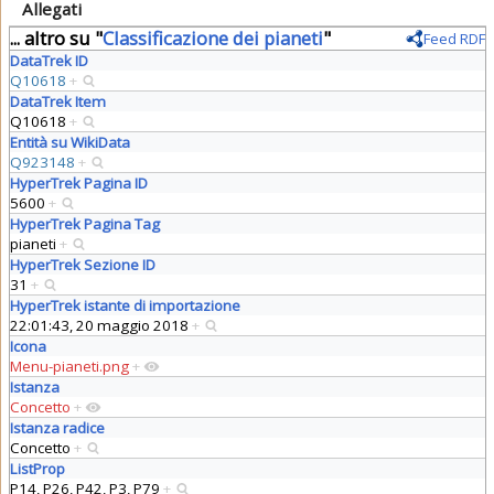
Allegati
... altro su "
Classificazione dei pianeti
"
Feed RDF
DataTrek ID
Q10618
+
DataTrek Item
Q10618
+
Entità su WikiData
Q923148
+
HyperTrek Pagina ID
5600
+
HyperTrek Pagina Tag
pianeti
+
HyperTrek Sezione ID
31
+
HyperTrek istante di importazione
22:01:43, 20 maggio 2018
+
Icona
Menu-pianeti.png
+
Istanza
Concetto
+
Istanza radice
Concetto
+
ListProp
P14, P26, P42, P3, P79
+