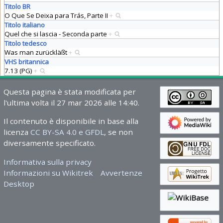
Titolo BR
O Que Se Deixa para Trás, Parte II
+
Titolo italiano
Quel che si lascia - Seconda parte
+
Titolo tedesco
Was man zurückläßt
+
VHS britannica
7.13 (PG)
+
Questa pagina è stata modificata per
l'ultima volta il 27 mar 2026 alle 14:40.
Il contenuto è disponibile in base alla
licenza
CC BY-SA 4.0 e GFDL
, se non
diversamente specificato.
Informativa sulla privacy
Informazioni su Wikitrek
Avvertenze
Desktop