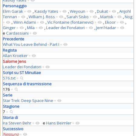
Personaggio
Elim Garak
+
,
Kasidy Yates
+
,
Weyoun
+
,
Dukat
+
,
Anjohl
Tennan
+
,
William J. Ross
+
,
Sarah Sisko
+
,
Martok
+
,
Nog
+
,
Winn Adami
+
,
Vic Fontaine (fontainevic)
+
,
Ekoor
+
,
Ginger
+
,
Mila
+
,
Leader dei Fondatori
+
,
Jem'Hadar
+
e
Cardassiani
+
Precedente
What You Leave Behind - Part I
+
Regista
Allan Kroeker
+
Salome Jens
Leader dei Fondatori
+
Script su ST Minutiae
576.txt
+
Sequenza di trasmissione
176
+
Serie
Star Trek: Deep Space Nine
+
Stagione
7
+
Storia di
Ira Steven Behr
+
e
Hans Beimler
+
Successivo
Nessuno
+