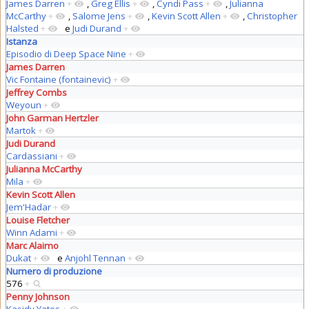
James Darren
+
,
Greg Ellis
+
,
Cyndi Pass
+
,
Julianna
McCarthy
+
,
Salome Jens
+
,
Kevin Scott Allen
+
,
Christopher
Halsted
+
e
Judi Durand
+
Istanza
Episodio di Deep Space Nine
+
James Darren
Vic Fontaine (fontainevic)
+
Jeffrey Combs
Weyoun
+
John Garman Hertzler
Martok
+
Judi Durand
Cardassiani
+
Julianna McCarthy
Mila
+
Kevin Scott Allen
Jem'Hadar
+
Louise Fletcher
Winn Adami
+
Marc Alaimo
Dukat
+
e
Anjohl Tennan
+
Numero di produzione
576
+
Penny Johnson
Kasidy Yates
+