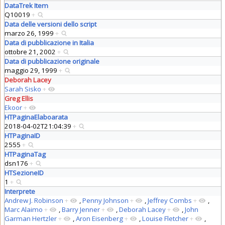
DataTrek Item
Q10019
+
Data delle versioni dello script
marzo 26, 1999
+
Data di pubblicazione in Italia
ottobre 21, 2002
+
Data di pubblicazione originale
maggio 29, 1999
+
Deborah Lacey
Sarah Sisko
+
Greg Ellis
Ekoor
+
HTPaginaElaboarata
2018-04-02T21:04:39
+
HTPaginaID
2555
+
HTPaginaTag
dsn176
+
HTSezioneID
1
+
Interprete
Andrew J. Robinson
+
,
Penny Johnson
+
,
Jeffrey Combs
+
,
Marc Alaimo
+
,
Barry Jenner
+
,
Deborah Lacey
+
,
John
Garman Hertzler
+
,
Aron Eisenberg
+
,
Louise Fletcher
+
,