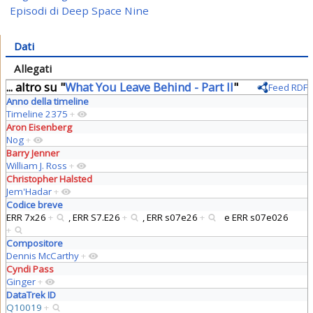
Episodi di Deep Space Nine
Dati
Allegati
... altro su "
What You Leave Behind - Part II
"
Feed RDF
Anno della timeline
Timeline 2375
+
Aron Eisenberg
Nog
+
Barry Jenner
William J. Ross
+
Christopher Halsted
Jem'Hadar
+
Codice breve
ERR 7x26
+
,
ERR S7.E26
+
,
ERR s07e26
+
e
ERR s07e026
+
Compositore
Dennis McCarthy
+
Cyndi Pass
Ginger
+
DataTrek ID
Q10019
+