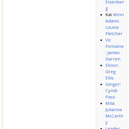
Eisenber
g
Kai
Winn
Adami
:
Louise
Fletcher
Vic
Fontaine
:
James
Darren
Ekoor
:
Greg
Ellis
Ginger
:
Cyndi
Pass
Mila
:
Julianna
McCarth
y
Leader