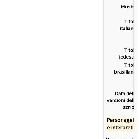
Musica:
Titolo
italiano:
Titolo
tedesco:
Titolo
brasiliano:
Data delle
versioni dello
script:
Personaggi
e interpreti