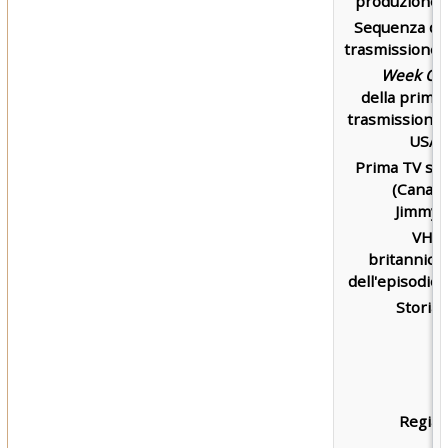
produzione:
Sequenza di
trasmissione:
Week Of
della prima
trasmissione
USA:
Prima TV su
(Canal)
Jimmy:
VHS
britannica
dell'episodio:
Storia:
Regia: